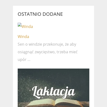
OSTATNIO DODANE
Winda
Sen o windzie przekonuje, że ​​aby
osiągnąć zwycięstwo, trzeba mieć
upór …