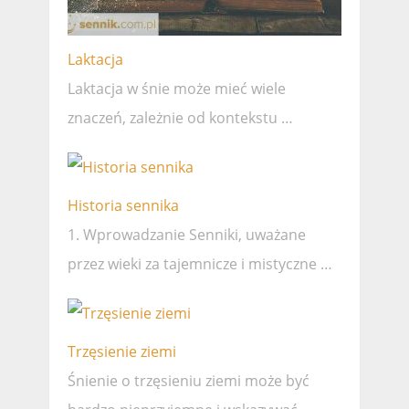
Laktacja
Laktacja w śnie może mieć wiele
znaczeń, zależnie od kontekstu …
Historia sennika
1. Wprowadzanie Senniki, uważane
przez wieki za tajemnicze i mistyczne …
Trzęsienie ziemi
Śnienie o trzęsieniu ziemi może być