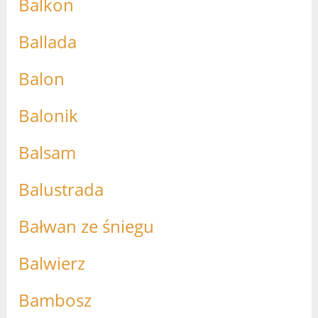
Balkon
Ballada
Balon
Balonik
Balsam
Balustrada
Bałwan ze śniegu
Balwierz
Bambosz