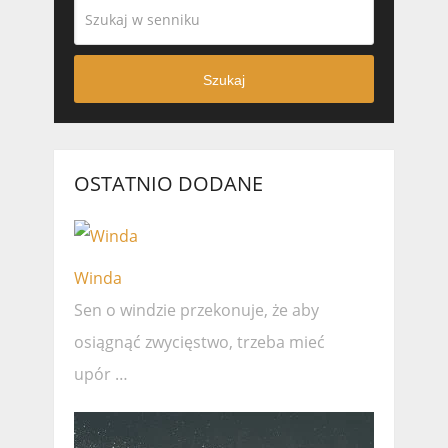
Szukaj
OSTATNIO DODANE
Winda
Sen o windzie przekonuje, że ​​aby
osiągnąć zwycięstwo, trzeba mieć
upór …