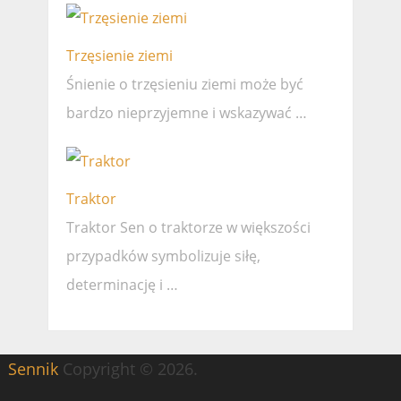
Trzęsienie ziemi
Śnienie o trzęsieniu ziemi może być
bardzo nieprzyjemne i wskazywać …
Traktor
Traktor Sen o traktorze w większości
przypadków symbolizuje siłę,
determinację i …
Sennik
Copyright © 2026.