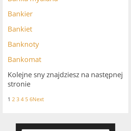
Bankier
Bankiet
Banknoty
Bankomat
Kolejne sny znajdziesz na następnej
stronie
1
2
3
4
5
6
Next