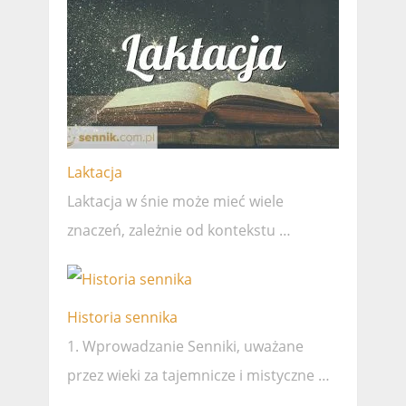
Laktacja
Laktacja w śnie może mieć wiele
znaczeń, zależnie od kontekstu …
Historia sennika
1. Wprowadzanie Senniki, uważane
przez wieki za tajemnicze i mistyczne …