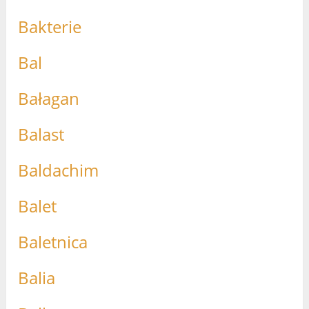
Bakterie
Bal
Bałagan
Balast
Baldachim
Balet
Baletnica
Balia