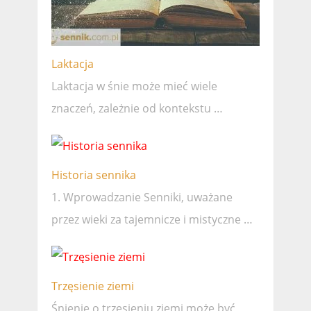
Laktacja
Laktacja w śnie może mieć wiele
znaczeń, zależnie od kontekstu …
Historia sennika
1. Wprowadzanie Senniki, uważane
przez wieki za tajemnicze i mistyczne …
Trzęsienie ziemi
Śnienie o trzęsieniu ziemi może być