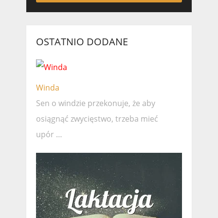
OSTATNIO DODANE
Winda
Sen o windzie przekonuje, że ​​aby
osiągnąć zwycięstwo, trzeba mieć
upór …