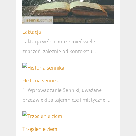
Laktacja
Laktacja w śnie może mieć wiele
znaczeń, zależnie od kontekstu …
Historia sennika
1. Wprowadzanie Senniki, uważane
przez wieki za tajemnicze i mistyczne …
Trzęsienie ziemi