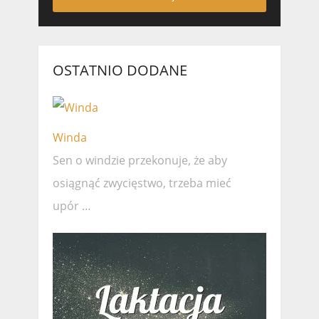
OSTATNIO DODANE
Winda
Sen o windzie przekonuje, że ​​aby
osiągnąć zwycięstwo, trzeba mieć
upór …