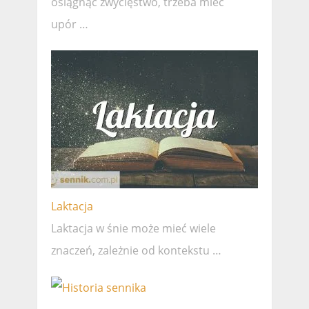
osiągnąć zwycięstwo, trzeba mieć
upór …
Laktacja
Laktacja w śnie może mieć wiele
znaczeń, zależnie od kontekstu …