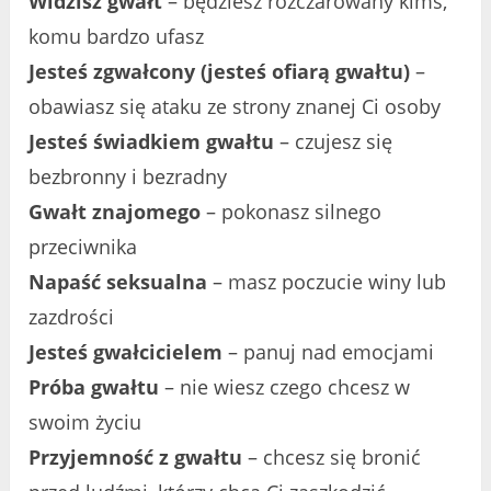
Widzisz gwałt
– będziesz rozczarowany kimś,
komu bardzo ufasz
Jesteś zgwałcony (jesteś ofiarą gwałtu)
–
obawiasz się ataku ze strony znanej Ci osoby
Jesteś świadkiem gwałtu
– czujesz się
bezbronny i bezradny
Gwałt znajomego
– pokonasz silnego
przeciwnika
Napaść seksualna
– masz poczucie winy lub
zazdrości
Jesteś gwałcicielem
– panuj nad emocjami
Próba gwałtu
– nie wiesz czego chcesz w
swoim życiu
Przyjemność z gwałtu
– chcesz się bronić