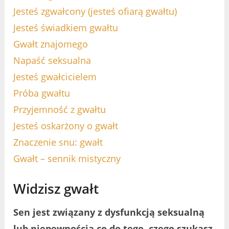
Jesteś zgwałcony (jesteś ofiarą gwałtu)
Jesteś świadkiem gwałtu
Gwałt znajomego
Napaść seksualna
Jesteś gwałcicielem
Próba gwałtu
Przyjemność z gwałtu
Jesteś oskarżony o gwałt
Znaczenie snu: gwałt
Gwałt – sennik mistyczny
Widzisz gwałt
Sen jest związany z dysfunkcją seksualną
lub niepewnością co do tego, czego szukasz.