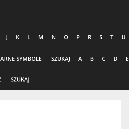
J
K
L
M
N
O
P
R
S
T
U
ARNE SYMBOLE
SZUKAJ
A
B
C
D
E
Z
SZUKAJ