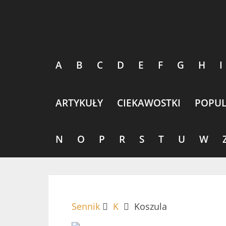
A
B
C
D
E
F
G
H
I
ARTYKUŁY
CIEKAWOSTKI
POPUL
N
O
P
R
S
T
U
W
Sennik
K
Koszula