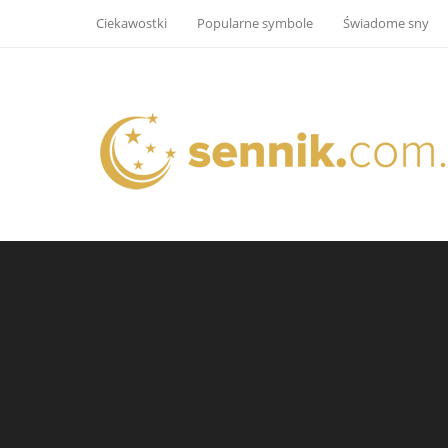
Ciekawostki
Popularne symbole
Świadome sny