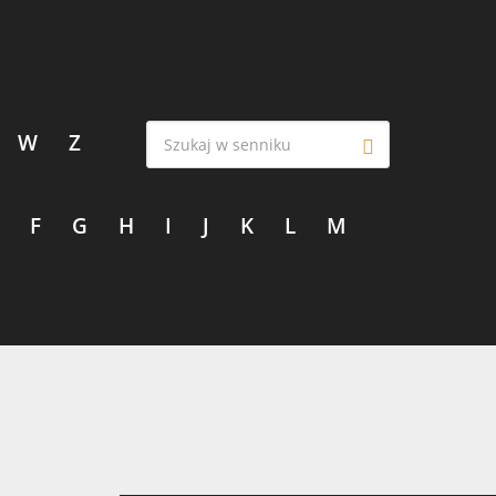
W
Z
F
G
H
I
J
K
L
M