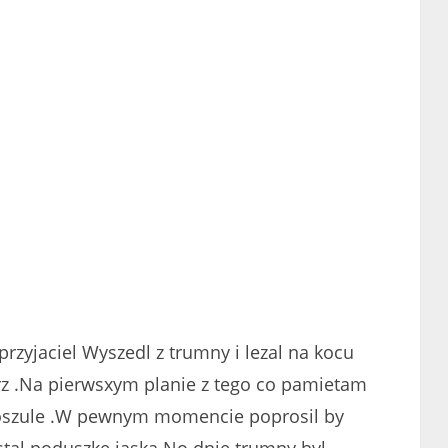
przyjaciel Wyszedl z trumny i lezal na kocu
rz .Na pierwsxym planie z tego co pamietam
 koszule .W pewnym momencie poprosil by
tal poduszke jaska No dnie trumny byl