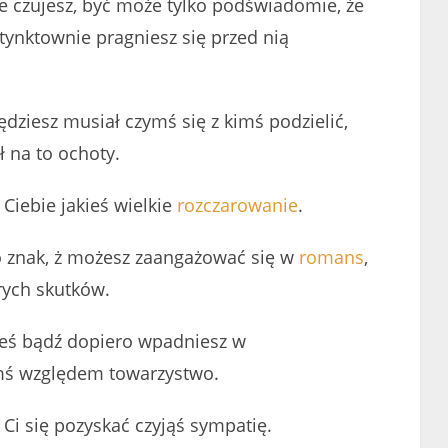
ie czujesz, być może tylko podświadomie, że
stynktownie pragniesz się przed nią
dziesz musiał czymś się z kimś podzielić,
ł na to ochoty.
 Ciebie jakieś wielkie
rozczarowanie
.
 to znak, ż możesz zaangażować się w
romans
,
rych skutków.
łeś bądź dopiero wpadniesz w
imś względem towarzystwo.
 Ci się pozyskać czyjąś sympatię.