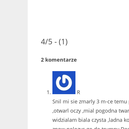
4/5 - (1)
2 komentarze
R
Snil mi sie zmarly 3 m-ce temu 
,otwarl oczy ,mial pogodna twa
widzialam biala czysta ,ladna
znow polozyc go do trumny Dos