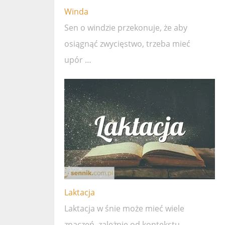
Winda
Sen o windzie przekonuje, że ​​aby
osiągnąć zwycięstwo, trzeba mieć
upór …
Laktacja
Laktacja w śnie może mieć wiele
znaczeń, zależnie od kontekstu …