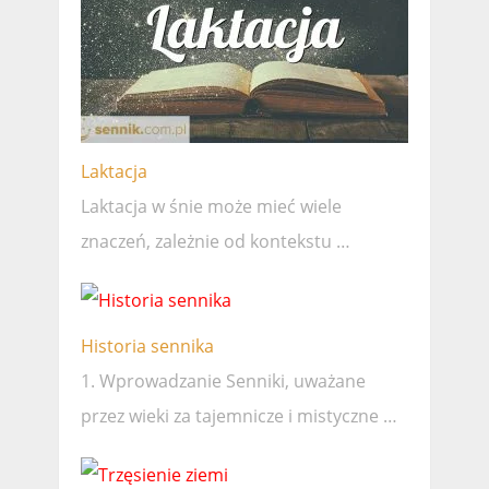
Laktacja
Laktacja w śnie może mieć wiele
znaczeń, zależnie od kontekstu …
Historia sennika
1. Wprowadzanie Senniki, uważane
przez wieki za tajemnicze i mistyczne …