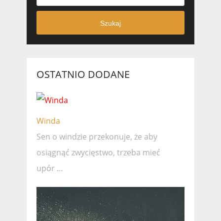
Szukaj
OSTATNIO DODANE
Winda
Sen o windzie przekonuje, że ​​aby
osiągnąć zwycięstwo, trzeba mieć
upór …