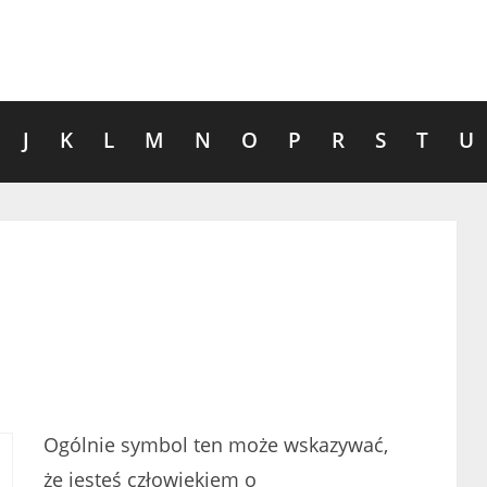
J
K
L
M
N
O
P
R
S
T
U
Ogólnie symbol ten może wskazywać,
że jesteś człowiekiem o