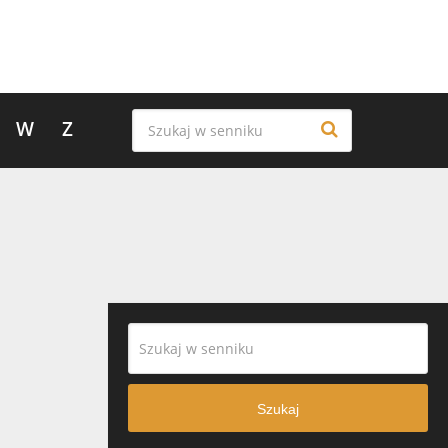
W
Z
Szukaj