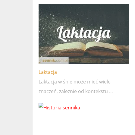
Laktacja
Laktacja w śnie może mieć wiele
znaczeń, zależnie od kontekstu …