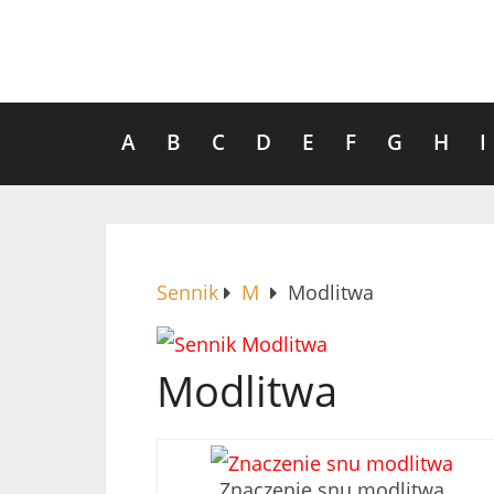
A
B
C
D
E
F
G
H
I
Sennik
M
Modlitwa
Modlitwa
Znaczenie snu modlitwa