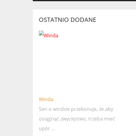
OSTATNIO DODANE
Winda
Sen o windzie przekonuje, że ​​aby
osiągnąć zwycięstwo, trzeba mieć
upór …