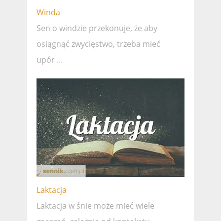
Winda
Sen o windzie przekonuje, że ​​aby
osiągnąć zwycięstwo, trzeba mieć
upór …
Laktacja
Laktacja w śnie może mieć wiele