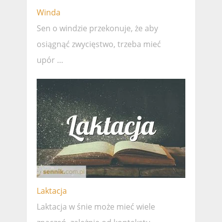
Winda
Sen o windzie przekonuje, że ​​aby
osiągnąć zwycięstwo, trzeba mieć
upór …
Laktacja
Laktacja w śnie może mieć wiele