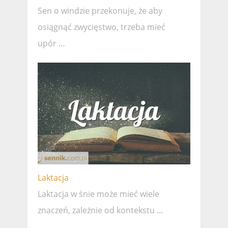
Sen o windzie przekonuje, że ​​aby
osiągnąć zwycięstwo, trzeba mieć
upór …
Laktacja
Laktacja w śnie może mieć wiele
znaczeń, zależnie od kontekstu …