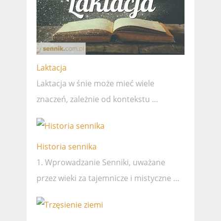
Laktacja
Laktacja w śnie może mieć wiele
znaczeń, zależnie od kontekstu …
Historia sennika
1. Wprowadzanie Senniki, uważane
przez wieki za tajemnicze i mistyczne …