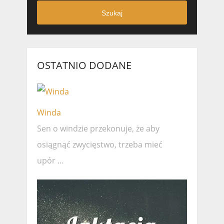
Szukaj
OSTATNIO DODANE
Winda
Sen o windzie przekonuje, że ​​aby
osiągnąć zwycięstwo, trzeba mieć
upór …