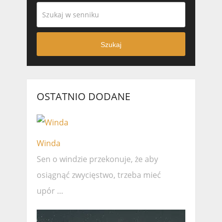
Szukaj
OSTATNIO DODANE
Winda
Sen o windzie przekonuje, że ​​aby
osiągnąć zwycięstwo, trzeba mieć
upór …