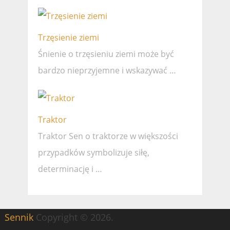
Trzęsienie ziemi
Śnienie o trzęsieniu ziemi może być
bardzo nieprzyjemne i wskazywać …
Traktor
Traktor Sen o traktorze w większości
przypadków symbolizuje siłę,
determinację i …
Sennik
Copyright © 2026.