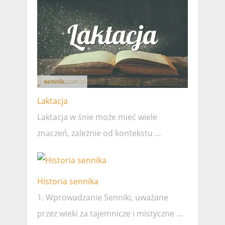
Laktacja
Laktacja w śnie może mieć wiele
znaczeń, zależnie od kontekstu …
Historia sennika
1. Wprowadzanie Senniki, uważane
przez wieki za tajemnicze i mistyczne …