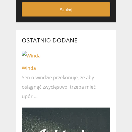
Szukaj
OSTATNIO DODANE
Winda
Sen o windzie przekonuje, że ​​aby
osiągnąć zwycięstwo, trzeba mieć
upór …