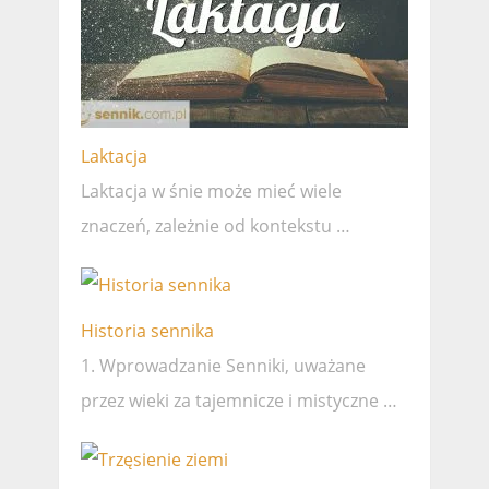
Laktacja
Laktacja w śnie może mieć wiele
znaczeń, zależnie od kontekstu …
Historia sennika
1. Wprowadzanie Senniki, uważane
przez wieki za tajemnicze i mistyczne …