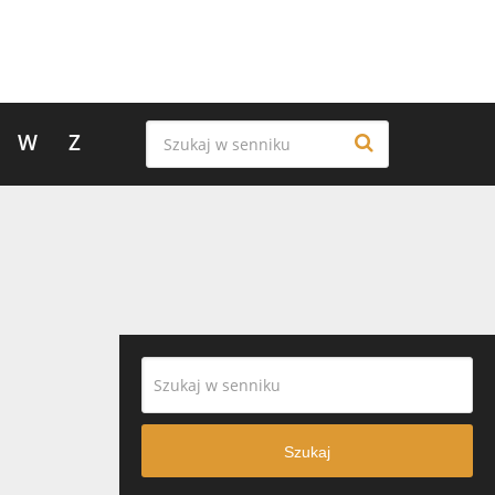
W
Z
Szukaj