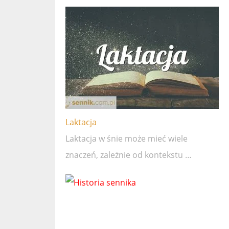
Laktacja
Laktacja w śnie może mieć wiele
znaczeń, zależnie od kontekstu …