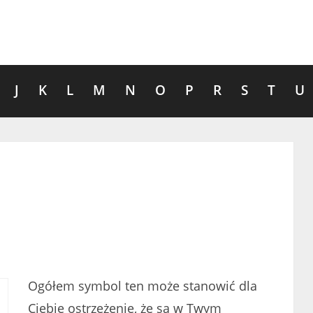
J
K
L
M
N
O
P
R
S
T
U
Ogółem symbol ten może stanowić dla
Ciebie ostrzeżenie, że są w Twym