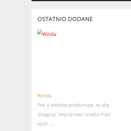
OSTATNIO DODANE
Winda
Sen o windzie przekonuje, że ​​aby
osiągnąć zwycięstwo, trzeba mieć
upór …