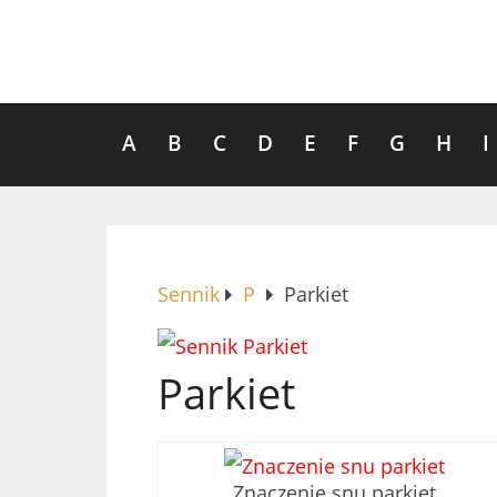
A
B
C
D
E
F
G
H
I
Sennik
P
Parkiet
Parkiet
Znaczenie snu parkiet