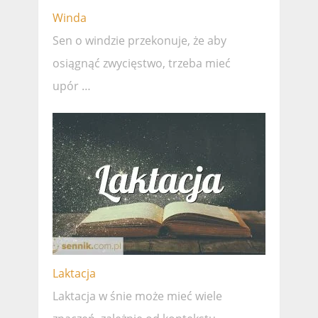
Winda
Sen o windzie przekonuje, że ​​aby
osiągnąć zwycięstwo, trzeba mieć
upór …
Laktacja
Laktacja w śnie może mieć wiele