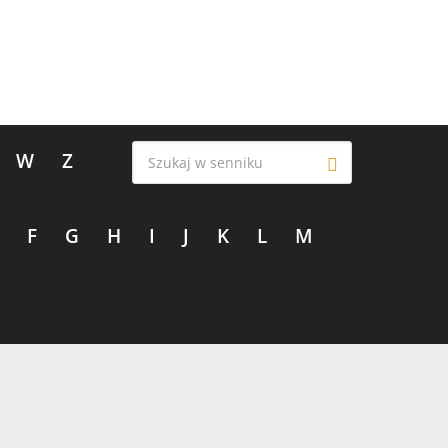
W
Z
F
G
H
I
J
K
L
M