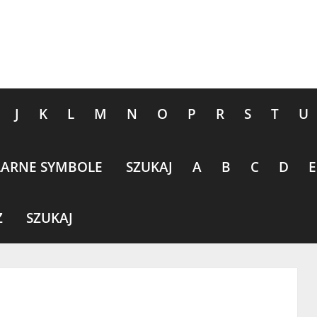
J
K
L
M
N
O
P
R
S
T
U
ARNE SYMBOLE
SZUKAJ
A
B
C
D
E
Z
SZUKAJ