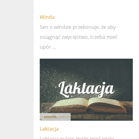
Winda
Sen o windzie przekonuje, że ​​aby
osiągnąć zwycięstwo, trzeba mieć
upór …
Laktacja
Laktacja w śnie może mieć wiele