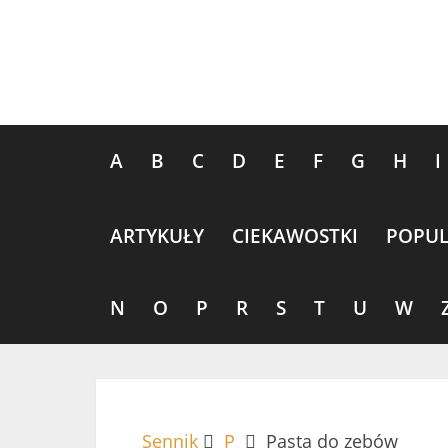
A
B
C
D
E
F
G
H
I
ARTYKUŁY
CIEKAWOSTKI
POPUL
N
O
P
R
S
T
U
W
Sennik
P
Pasta do zębów