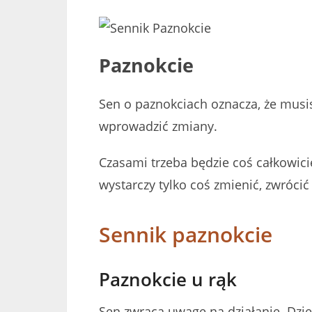
Paznokcie
Sen o paznokciach oznacza, że ​​mus
wprowadzić zmiany.
Czasami trzeba będzie coś całkowic
wystarczy tylko coś zmienić, zwróci
Sennik paznokcie
Paznokcie u rąk
Sen zwraca uwagę na działanie. Dzię