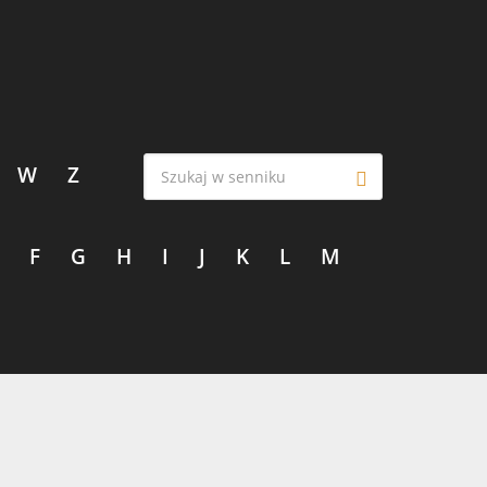
W
Z
F
G
H
I
J
K
L
M