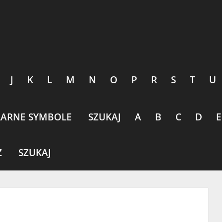
J
K
L
M
N
O
P
R
S
T
U
ARNE SYMBOLE
SZUKAJ
A
B
C
D
E
Z
SZUKAJ