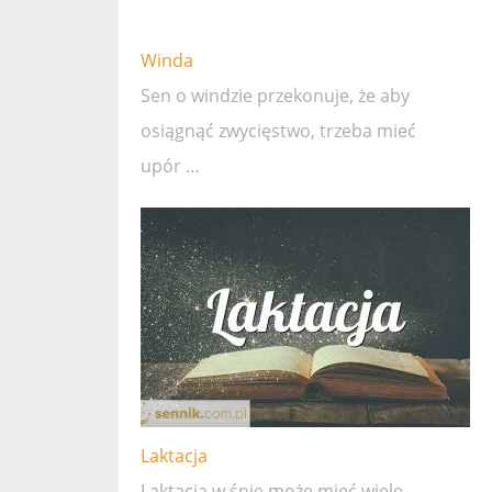
Winda
Sen o windzie przekonuje, że ​​aby
osiągnąć zwycięstwo, trzeba mieć
upór …
Laktacja
Laktacja w śnie może mieć wiele