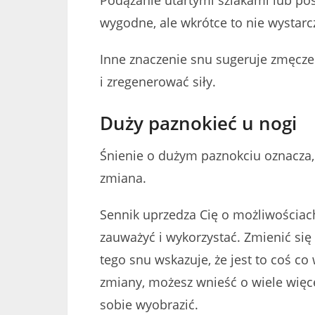
Podążanie utartymi szlakami lub p
wygodne, ale wkrótce to nie wystarc
Inne znaczenie snu sugeruje zmęczen
i zregenerować siły.
Duży paznokieć u nogi
Śnienie o dużym paznokciu oznacza,
zmiana.
Sennik uprzedza Cię o możliwościach
zauważyć i wykorzystać. Zmienić się
tego snu wskazuje, że jest to coś co 
zmiany, możesz wnieść o wiele więce
sobie wyobrazić.