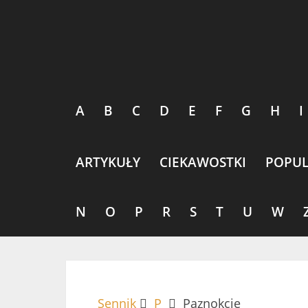
A
B
C
D
E
F
G
H
I
ARTYKUŁY
CIEKAWOSTKI
POPUL
N
O
P
R
S
T
U
W
Sennik
P
Paznokcie