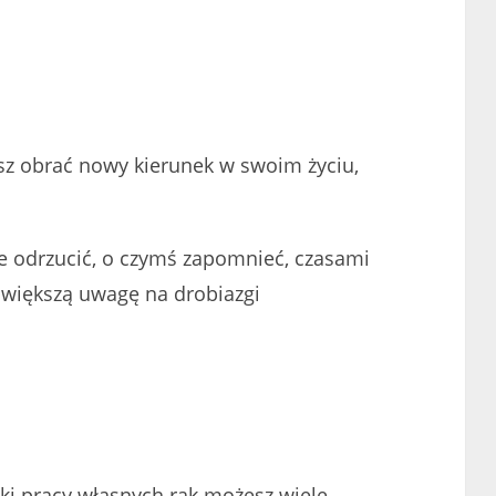
isz obrać nowy kierunek w swoim życiu,
ie odrzucić, o czymś zapomnieć, czasami
ć większą uwagę na drobiazgi
ki pracy własnych rąk możesz wiele