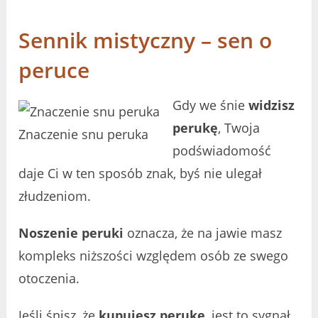
Sennik mistyczny – sen o
peruce
Gdy we śnie
widzisz
perukę
, Twoja
Znaczenie snu peruka
podświadomość
daje Ci w ten sposób znak, byś nie ulegał
złudzeniom.
Noszenie peruki
oznacza, że na jawie masz
kompleks niższości względem osób ze swego
otoczenia.
Jeśli śnisz, że
kupujesz perukę
, jest to sygnał