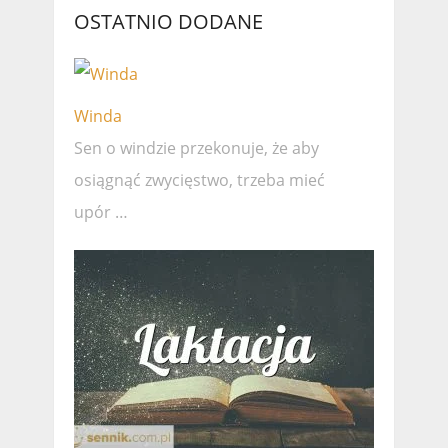
OSTATNIO DODANE
Winda
Sen o windzie przekonuje, że ​​aby
osiągnąć zwycięstwo, trzeba mieć
upór …