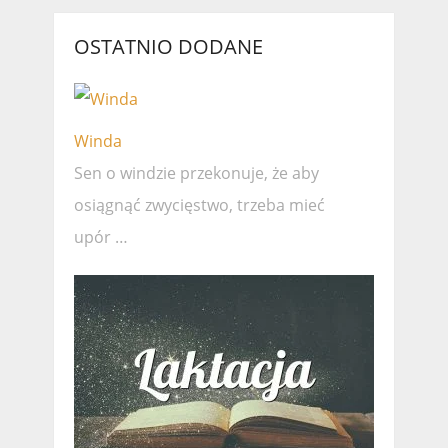
OSTATNIO DODANE
Winda
Sen o windzie przekonuje, że ​​aby
osiągnąć zwycięstwo, trzeba mieć
upór …