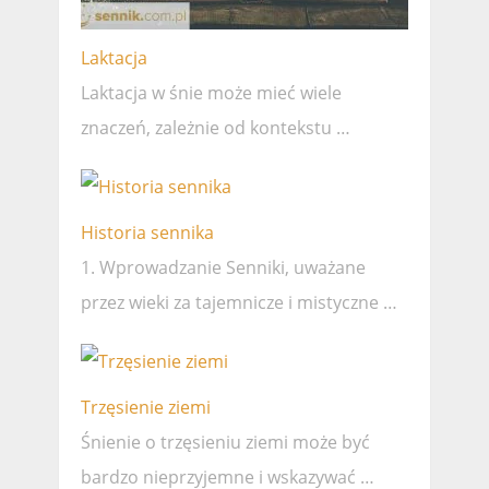
Laktacja
Laktacja w śnie może mieć wiele
znaczeń, zależnie od kontekstu …
Historia sennika
1. Wprowadzanie Senniki, uważane
przez wieki za tajemnicze i mistyczne …
Trzęsienie ziemi
Śnienie o trzęsieniu ziemi może być
bardzo nieprzyjemne i wskazywać …