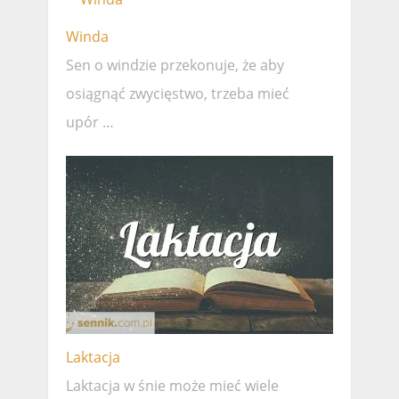
Winda
Sen o windzie przekonuje, że ​​aby
osiągnąć zwycięstwo, trzeba mieć
upór …
Laktacja
Laktacja w śnie może mieć wiele