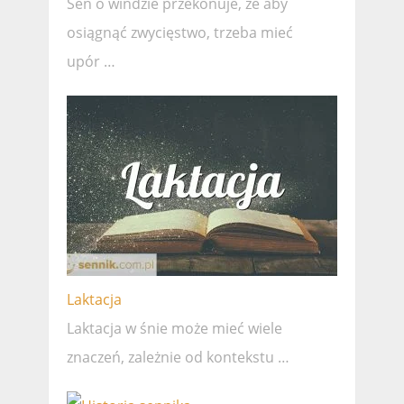
Sen o windzie przekonuje, że ​​aby
osiągnąć zwycięstwo, trzeba mieć
upór …
Laktacja
Laktacja w śnie może mieć wiele
znaczeń, zależnie od kontekstu …