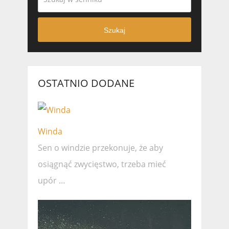
Szukaj
OSTATNIO DODANE
Winda
Sen o windzie przekonuje, że ​​aby
osiągnąć zwycięstwo, trzeba mieć
upór …