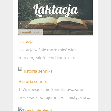
Laktacja
Laktacja w śnie może mieć wiele
znaczeń, zależnie od kontekstu …
Historia sennika
1. Wprowadzanie Senniki, uważane
przez wieki za tajemnicze i mistyczne …