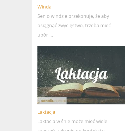
Winda
Sen o windzie przekonuje, że ​​aby
osiągnąć zwycięstwo, trzeba mieć
upór …
Laktacja
Laktacja w śnie może mieć wiele
znaczeń, zależnie od kontekstu …