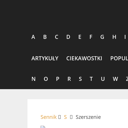
A
B
C
D
E
F
G
H
I
ARTYKUŁY
CIEKAWOSTKI
POPUL
N
O
P
R
S
T
U
W
Sennik
S
Szerszenie