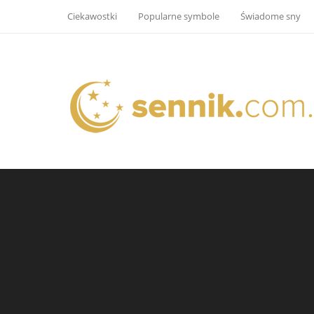
Ciekawostki
Popularne symbole
Świadome sny