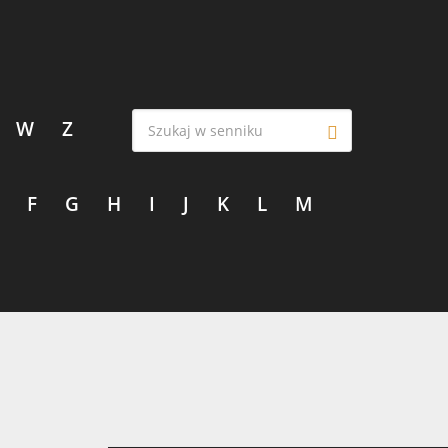
W
Z
F
G
H
I
J
K
L
M