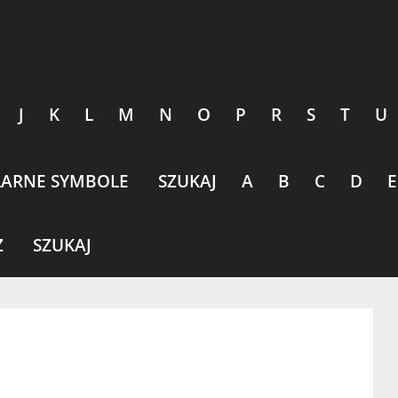
J
K
L
M
N
O
P
R
S
T
U
ARNE SYMBOLE
SZUKAJ
A
B
C
D
E
Z
SZUKAJ