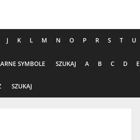
J
K
L
M
N
O
P
R
S
T
U
ARNE SYMBOLE
SZUKAJ
A
B
C
D
E
Z
SZUKAJ