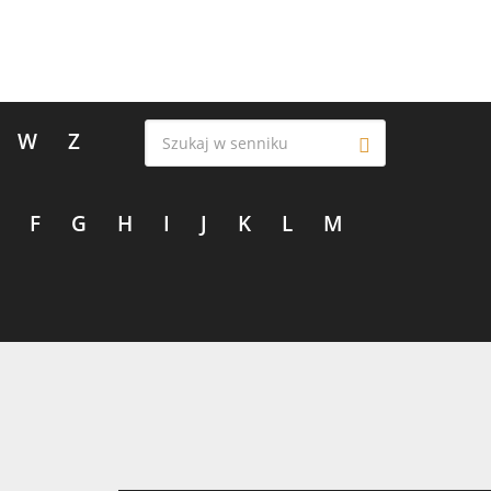
W
Z
F
G
H
I
J
K
L
M