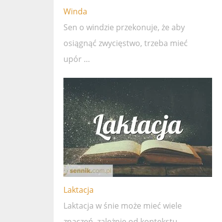
Winda
Sen o windzie przekonuje, że ​​aby
osiągnąć zwycięstwo, trzeba mieć
upór …
Laktacja
Laktacja w śnie może mieć wiele
znaczeń, zależnie od kontekstu …