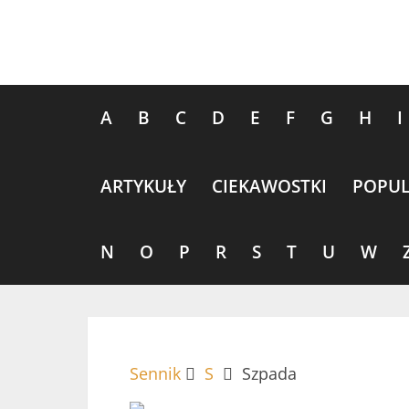
A
B
C
D
E
F
G
H
I
ARTYKUŁY
CIEKAWOSTKI
POPUL
N
O
P
R
S
T
U
W
Sennik
S
Szpada