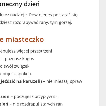
oneczny dzień
 też nadzieję. Powinieneś postarać się
dziesz rozdrapywać rany, tym gorzej.
łe miasteczko
ebujesz więcej przestrzeni
u
– poznasz kogoś
 o swój związek
zebujesz spokoju
jeździć na karuzeli)
– nie mieszaj spraw
dzień
– poczujesz przypływ sił
zień
– nie rozdrapuj starych ran