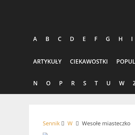
A
B
C
D
E
F
G
H
I
ARTYKUŁY
CIEKAWOSTKI
POPUL
N
O
P
R
S
T
U
W
Sennik
W
Wesołe miasteczko