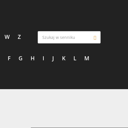
W
Z
F
G
H
I
J
K
L
M