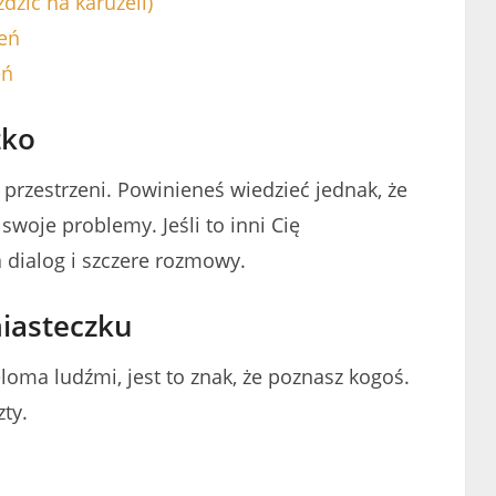
dzić na karuzeli)
eń
eń
zko
 przestrzeni. Powinieneś wiedzieć jednak, że
swoje problemy. Jeśli to inni Cię
 dialog i szczere rozmowy.
iasteczku
eloma ludźmi, jest to znak, że poznasz kogoś.
ty.