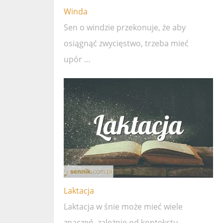
Winda
Sen o windzie przekonuje, że ​​aby
osiągnąć zwycięstwo, trzeba mieć
upór …
Laktacja
Laktacja w śnie może mieć wiele
znaczeń, zależnie od kontekstu …