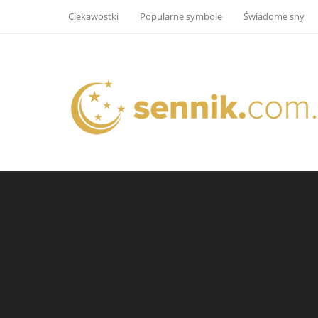
Ciekawostki
Popularne symbole
Świadome sny