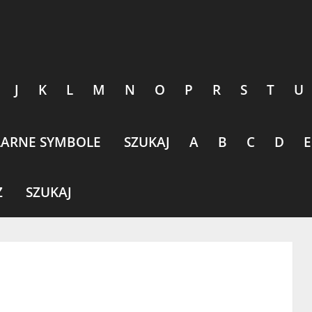
J
K
L
M
N
O
P
R
S
T
U
ARNE SYMBOLE
SZUKAJ
A
B
C
D
E
Z
SZUKAJ