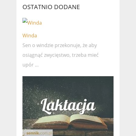
OSTATNIO DODANE
Winda
Sen o windzie przekonuje, że ​​aby
osiągnąć zwycięstwo, trzeba mieć
upór …