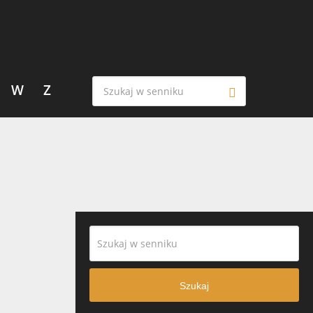
W
Z
Szukaj