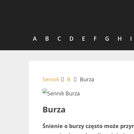
A
B
C
D
E
F
G
H
I
Sennik
B
Burza
Burza
Śnienie o burzy często może przyn