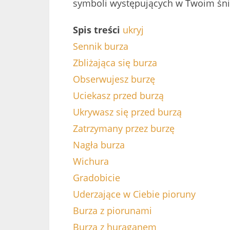
symboli występujących w Twoim śni
Spis treści
ukryj
Sennik burza
Zbliżająca się burza
Obserwujesz burzę
Uciekasz przed burzą
Ukrywasz się przed burzą
Zatrzymany przez burzę
Nagła burza
Wichura
Gradobicie
Uderzające w Ciebie pioruny
Burza z piorunami
Burza z huraganem