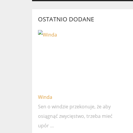
OSTATNIO DODANE
Winda
Sen o windzie przekonuje, że ​​aby
osiągnąć zwycięstwo, trzeba mieć
upór …