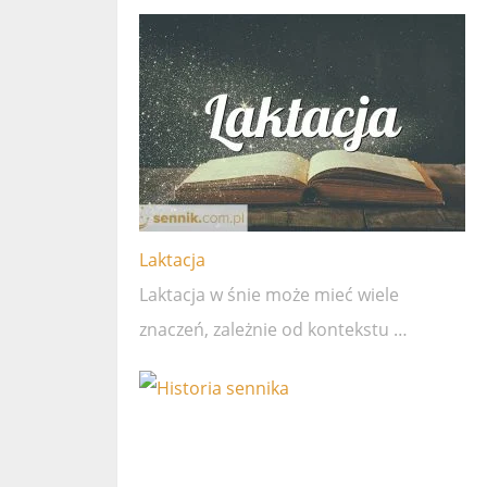
Laktacja
Laktacja w śnie może mieć wiele
znaczeń, zależnie od kontekstu …