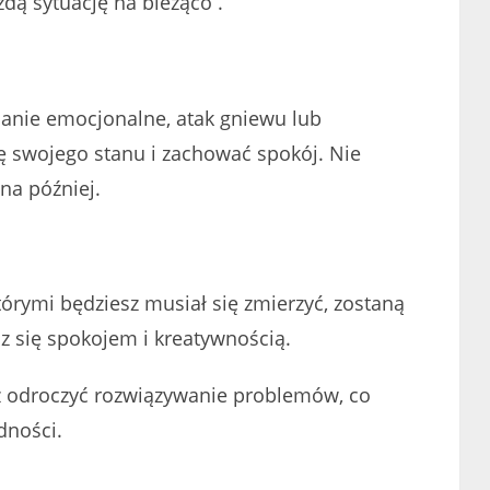
żdą sytuację na bieżąco .
anie emocjonalne, atak gniewu lub
nę swojego stanu i zachować spokój. Nie
na później.
tórymi będziesz musiał się zmierzyć, zostaną
z się spokojem i kreatywnością.
z odroczyć rozwiązywanie problemów, co
dności.