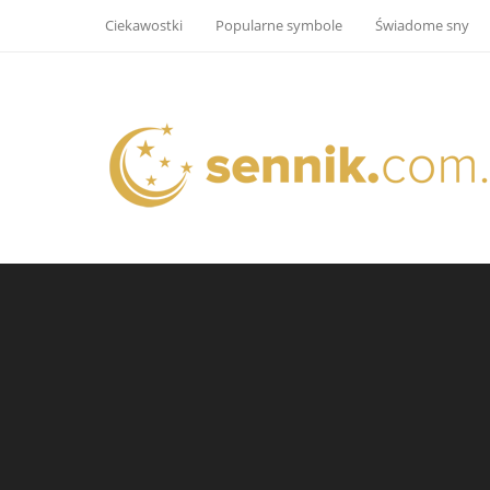
Ciekawostki
Popularne symbole
Świadome sny