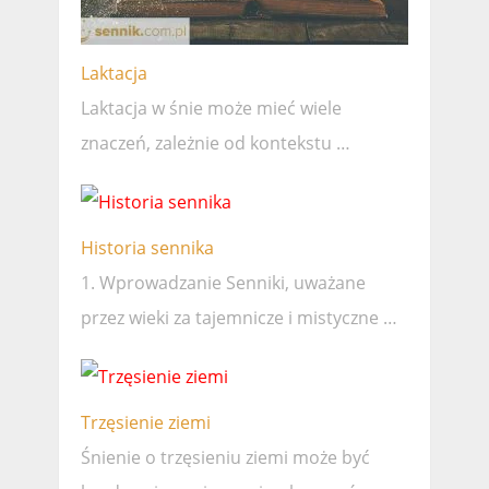
Laktacja
Laktacja w śnie może mieć wiele
znaczeń, zależnie od kontekstu …
Historia sennika
1. Wprowadzanie Senniki, uważane
przez wieki za tajemnicze i mistyczne …
Trzęsienie ziemi
Śnienie o trzęsieniu ziemi może być