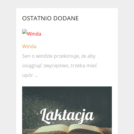
OSTATNIO DODANE
Winda
Sen o windzie przekonuje, że ​​aby
osiągnąć zwycięstwo, trzeba mieć
upór …